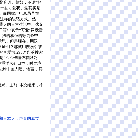
音词。譬如，不说“好
做出一副可爱状。这其实是
”。而国家广电总局早在
用这样的说话方式。然
普通人的日常生活中。这又
日语中表示“可爱”词发音
语、法语和俄语等词条中。
的意思，但是现在，用汉
我要证明？那就用搜索引擎
可爱”8,290万条的搜索
是“△△卡哇依有限公
渡重洋来到日本，时过境
”回到中国大陆。语言，其
结果。注3）本次结果，不
人和日本人，声音的感觉