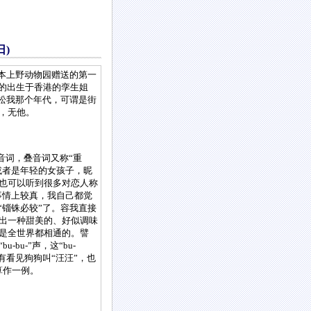
日)
本上野动物园赠送的第一
时的出生于香港的孪生姐
老松我那个年代，可谓是街
，无他。
音词，叠音词又称“重
或者是年轻的女孩子，昵
也可以听到很多对恋人称
事情上较真，我自己都觉
“锱铢必较”了。容我直接
出一种甜美的、好似调味
是全世界都相通的。譬
u-”声，这“bu-
有看见狗狗叫“汪汪”，也
算作一例。