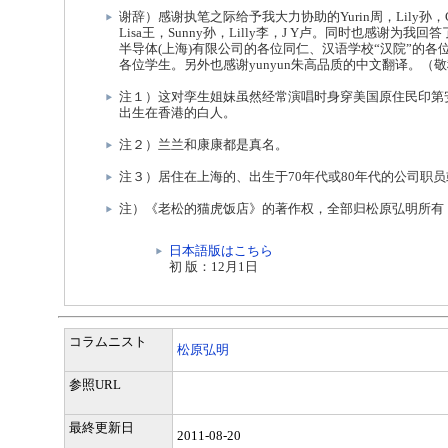
谢辞）感谢执笔之际给予我大力协助的Yurin周，Lily孙，Ci
Lisa王，Sunny孙，Lilly李，J Y卢。同时也感谢为
半导体(上海)有限公司的各位同仁、汉语学校“汉院”的各
各位学生。另外也感谢yunyun朱高品质的中文翻译。（
注１）这对孪生姐妹虽然经常演唱时身穿美国原住民印第
出生在香港的白人。
注２）兰兰和康康都是真名。
注３）居住在上海的、出生于70年代或80年代的公司职员
注）《老松的猫虎饭店》的著作权，全部归松原弘明所有
日本語版はこちら
初 版：12月1日
コラムニスト
松原弘明
参照URL
最終更新日
2011-08-20