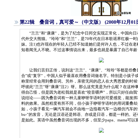
第22辑 叠音词，真可爱～（中文版） (2008年12月01
“兰兰”和“康康”，是为了纪念中日邦交实现正常化，中国向日
代外交大熊猫。“玲玲”和“兰兰”，是70年代在日本歌谣界红极一
妹。注1)也许现在的年轻人已经不知道她们是何许人也，不过在
知巷闻无人不晓。不过这事情说出来，最多也就是暴露了自己年龄
让我们言归正传，说到这“兰兰”、“康康”、“玲玲”等都是些叠
合”或“复字”，中国人似乎最喜欢用叠音词做名字。特别是小孩子
称里经常会用到叠音词。另外，亲密无间的恋人在大秀恩爱的时候
呼彼此“兰兰”呀“康康”注2）呀。那么这究竟是为什么呢？在这种
得自己怪，但是因为老松我就是喜欢“咬音嚼声”，所以只好任由我
说结论——因为叠音词有一种儿童咿呀学语时的可爱感觉，能发挥
料的效果。虽然程度有所不同，但小孩子咿呀学语时的用词重叠却
如，小孩子看见一辆汽车就会不由地一边指着汽车一边模仿汽车的“bu-b
bu-”的发音，无论是汉语还是韩语、亦或是日语，都是一样的。还
是如此。英语中虽然叠音词出现的不多，但至少papa、mama可以