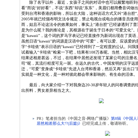
除了名字以外，最近，女孩子之间的对话中也可以频繁地听到叠
看”而说“好好看”，不说“东西”却说“东东”，美眉们都用叠音词
受到台湾和香港的影响，所以在大陆，这种说话方式又叫“港台腔
2005年就已经颁布明文法令规定，禁止电视台或电台的播音员使
而，姑且不论这法令的效果如何，事实上“港台腔”已经渗透到了
是为什么呢？我的推论是，其根源在于诞生于日本的“可爱文化”。
是“kawaii”，这个词的罗马字表记已经直接作为新词出现在了英
虽然日语“kawaii”的词源是汉语中的“可爱”，有可以爱、应该爱
字“卡哇依”表示日语的“kawaii”已经得到了一定程度的公认。问
试着输入“卡哇依”检索一下吧，结果有108万条呢。当然，相比汉字“
结果还相差甚远，不过，在结果中居然还发现了某家公司的注册名
司”呢，其流行程度可见一斑。在远久的古代，中国发明的汉字远
迁，“可爱”变身成“卡哇依”先进入台湾和香港，然后又再“反出口
实就是一种文化，是一种对彼此都会带来影响的、有生命的活体。
最后，向大家介绍一下对我身边20-30岁年轻人的问卷调查的
出所料，男女差异相当之大。
PR）笔者担当的《中国之音-网络广播版》
第8辑《中国
居然相差那么大!?(后篇)》
已经完成上传，敬请聆听。