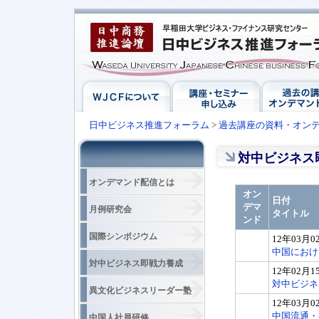
日中ビジネス推進フォーラム
>
過去講座の資料・オン
対中ビジネス
オンデマンド配信とは
オン
日付
デマ
月例研究会
タイトル
ンド
国際シンポジウム
12年03月0
中国におけ
対中ビジネス即戦力養成
12年02月1
対中ビジネ
異文化ビジネスリーダー塾
12年03月0
中国流通・
中国人社員研修